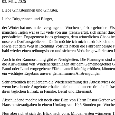
03. März 2026
Liebe Gingsterinnen und Gingster,
Liebe Bürgerinnen und Bürger,
der Winter hat uns in den vergangenen Wochen spürbar gefordert. Ei
manchen Tagen war es für viele von uns grenzwertig, sich sicher du
persönlichen Engagement ist es gelungen, dem winterlichen Chaos 
unserem Dorf ausgeblieben. Dafür möchte ich mich ausdrücklich und 
sowie auf dem Weg in Richtung Volsvitz haben die Fahrbahnbeläge star
bald wieder einen reibungslosen und sicheren Verkehr gewährleisten
Auch in der Raumordnung gibt es Neuigkeiten. Die Planungen sind abg
die Ausweisung von Windenergieanlagen auf dem Gemeindegebiet Gings
Bund oder Land vorgegebene Flächenanteil künftig erhöhen, könnten 
ein wichtiges Ergebnis unserer gemeinsamen Anstrengungen.
Sehr erfreulich ist außerdem die Wiedereröffnung des Autoservices 
wenn bestehende Angebote erhalten bleiben und unsere örtliche Infras
ihren täglichen Einsatz in Familie, Beruf und Ehrenamt.
Abschließend möchte ich noch eine Bitte von Herrn Pastor Gerber weite
Hausmeisteraufgaben in einem Umfang von 19,5 Stunden pro Woche. Be
Nun aber richtet sich der Blick nach vorn. Mit den ersten wärmeren 