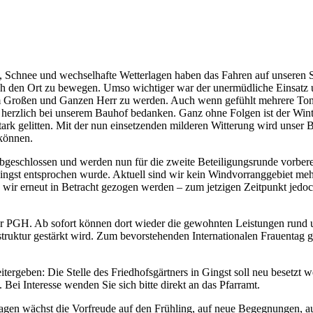
s, Schnee und wechselhafte Wetterlagen haben das Fahren auf unseren 
rch den Ort zu bewegen. Umso wichtiger war der unermüdliche Einsatz
im Großen und Ganzen Herr zu werden. Auch wenn gefühlt mehrere Ton
herzlich bei unserem Bauhof bedanken. Ganz ohne Folgen ist der Wint
k gelitten. Mit der nun einsetzenden milderen Witterung wird unser Ba
 können.
eschlossen und werden nun für die zweite Beteiligungsrunde vorbereit
t entsprochen wurde. Aktuell sind wir kein Windvorranggebiet mehr, s
wir erneut in Betracht gezogen werden – zum jetzigen Zeitpunkt jedoch
der PGH. Ab sofort können dort wieder die gewohnten Leistungen rund
truktur gestärkt wird. Zum bevorstehenden Internationalen Frauentag g
rgeben: Die Stelle des Friedhofsgärtners in Gingst soll neu besetzt we
i Interesse wenden Sie sich bitte direkt an das Pfarramt.
Tagen wächst die Vorfreude auf den Frühling, auf neue Begegnungen, au