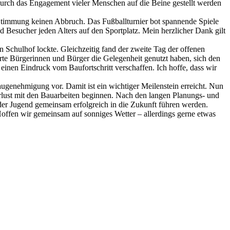
 durch das Engagement vieler Menschen auf die Beine gestellt werden
 Stimmung keinen Abbruch. Das Fußballturnier bot spannende Spiele
 Besucher jeden Alters auf den Sportplatz. Mein herzlicher Dank gilt
 Schulhof lockte. Gleichzeitig fand der zweite Tag der offenen
ierte Bürgerinnen und Bürger die Gelegenheit genutzt haben, sich den
einen Eindruck vom Baufortschritt verschaffen. Ich hoffe, dass wir
augenehmigung vor. Damit ist ein wichtiger Meilenstein erreicht. Nun
rlust mit den Bauarbeiten beginnen. Nach den langen Planungs- und
s der Jugend gemeinsam erfolgreich in die Zukunft führen werden.
ffen wir gemeinsam auf sonniges Wetter – allerdings gerne etwas