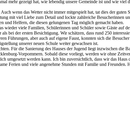
einmal mehr gezeigt hat, wie lebendig unsere Gemeinde ist und wie viel
Auch wenn das Wetter nicht immer mitgespielt hat, tat dies der guten
ung mit viel Liebe zum Detail und lockte zahlreiche Besucherinnen und
nen und Helfern, die diesen gelungenen Tag möglich gemacht haben.
 wieder viele Familien, Schülerinnen und Schüler sowie Gäste auf den
 als bei der ersten Besichtigung. Wir schätzen, dass rund 250 interess
ren Führungen, aber auch auf eigene Faust, konnten sich die Besucher 
igstellung unserer neuen Schule weiter gewachsen ist.
chten. Für die Sanierung des Hauses der Jugend liegt inzwischen die B
Mecklenburg-Vorpommern. Sobald diese vorliegt, werden wir ohne Zeitve
ndlich umgesetzt werden kann. Ich bin zuversichtlich, dass wir das Hau
ame Ferien und viele angenehme Stunden mit Familie und Freunden. Ho