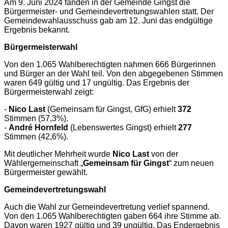
Am 9. Juni 2024 fanden in der Gemeinde Gingst die
Bürgermeister- und Gemeindevertretungswahlen statt. Der
Gemeindewahlausschuss gab am 12. Juni das endgültige
Ergebnis bekannt.
Bürgermeisterwahl
Von den 1.065 Wahlberechtigten nahmen 666 Bürgerinnen
und Bürger an der Wahl teil. Von den abgegebenen Stimmen
waren 649 gültig und 17 ungültig. Das Ergebnis der
Bürgermeisterwahl zeigt:
-
Nico Last
(Gemeinsam für Gingst, GfG) erhielt
372
Stimmen (57,3%).
-
André Hornfeld
(Lebenswertes Gingst) erhielt
277
Stimmen (42,6%).
Mit deutlicher Mehrheit wurde
Nico Last
von der
Wählergemeinschaft „
Gemeinsam für Gingst
“ zum neuen
Bürgermeister gewählt.
Gemeindevertretungswahl
Auch die Wahl zur Gemeindevertretung verlief spannend.
Von den 1.065 Wahlberechtigten gaben 664 ihre Stimme ab.
Davon waren 1927 gültig und 39 ungültig. Das Endergebnis