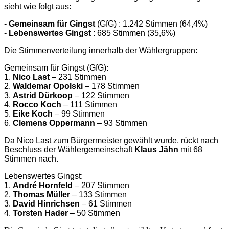
sieht wie folgt aus:
-
Gemeinsam für Gingst
(GfG) : 1.242 Stimmen (64,4%)
-
Lebenswertes Gingst
: 685 Stimmen (35,6%)
Die Stimmenverteilung innerhalb der Wählergruppen:
Gemeinsam für Gingst (GfG):
1.
Nico Last
– 231 Stimmen
2.
Waldemar Opolski
– 178 Stimmen
3.
Astrid Dürkoop
– 122 Stimmen
4.
Rocco Koch
– 111 Stimmen
5.
Eike Koch
– 99 Stimmen
6.
Clemens Oppermann
– 93 Stimmen
Da Nico Last zum Bürgermeister gewählt wurde, rückt nach
Beschluss der Wählergemeinschaft
Klaus Jähn
mit 68
Stimmen nach.
Lebenswertes Gingst:
1.
André Hornfeld
– 207 Stimmen
2.
Thomas Müller
– 133 Stimmen
3.
David Hinrichsen
– 61 Stimmen
4.
Torsten Hader
– 50 Stimmen