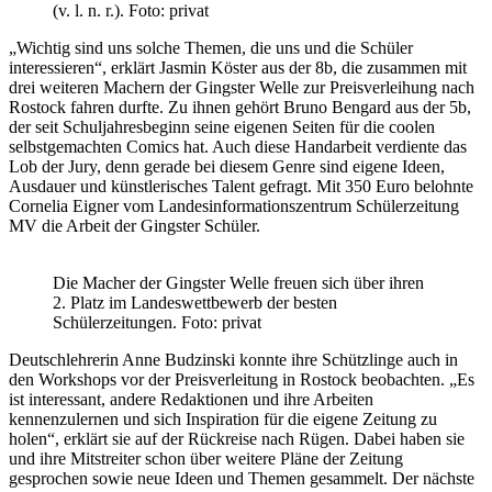
(v. l. n. r.). Foto: privat
„Wichtig sind uns solche Themen, die uns und die Schüler
interessieren“, erklärt Jasmin Köster aus der 8b, die zusammen mit
drei weiteren Machern der Gingster Welle zur Preisverleihung nach
Rostock fahren durfte. Zu ihnen gehört Bruno Bengard aus der 5b,
der seit Schuljahresbeginn seine eigenen Seiten für die coolen
selbstgemachten Comics hat. Auch diese Handarbeit verdiente das
Lob der Jury, denn gerade bei diesem Genre sind eigene Ideen,
Ausdauer und künstlerisches Talent gefragt. Mit 350 Euro belohnte
Cornelia Eigner vom Landesinformationszentrum Schülerzeitung
MV die Arbeit der Gingster Schüler.
Die Macher der Gingster Welle freuen sich über ihren
2. Platz im Landeswettbewerb der besten
Schülerzeitungen. Foto: privat
Deutschlehrerin Anne Budzinski konnte ihre Schützlinge auch in
den Workshops vor der Preisverleitung in Rostock beobachten. „Es
ist interessant, andere Redaktionen und ihre Arbeiten
kennenzulernen und sich Inspiration für die eigene Zeitung zu
holen“, erklärt sie auf der Rückreise nach Rügen. Dabei haben sie
und ihre Mitstreiter schon über weitere Pläne der Zeitung
gesprochen sowie neue Ideen und Themen gesammelt. Der nächste