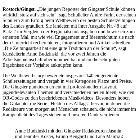
Rostock/Gingst.
„Die jungen Reporter der Gingster Schule können
wirklich stolz auf sich sein“, sagt Schulleiter André Farin, der seinen
Schülern zum Erfolg beim Wettbewerb der besten Schülerzeitungen
des Landes gratuliert. Sie landeten mit ihrer Ausgabe Nr. 48 auf
Platz 2 im Vergleich der Regionalschulausgaben und bewiesen zum
erneuten Mal, mit wie viel Engagement und Ideenreichtum sie nach
dem Unterricht recherchieren, fotografieren und Artikel schreiben.
„Die Zeitungsarbeit hat eine gute Tradition an der Schule“, sagt
Kursleiterin Anne Budzinski, die vor zwei Jahren die
Arbeitsgemeinschaft übernommen hat und an die sehr guten
Ergebnisse der Vorjahre anknüpfen kann.
Die Wettbewerbsjury bewertete insgesamt 140 eingereichte
Schülerzeitungen und vergab in vier Kategorien Plätze und Preise.
Die Gingster punkteten erneut mit professionellem Layout,
jugendrelevanten Themen und verschiedenen neuen Ideen, wie den
QR-Codes zu den beschriebenen Musikvideos. Besonders hoben
die Gutachter die Serie „Helden des Alltags“ hervor, in denen die
Redakteure von morgen auf Menschen schauten, die nicht immer im
Rampenlicht des Tages stehen und unseren Dank verdienen.
Anne Budzinski mit den Gingster Redakteuren Jasmin
und Jennifer Köster, Bruno Bengard und Lina Manfraß