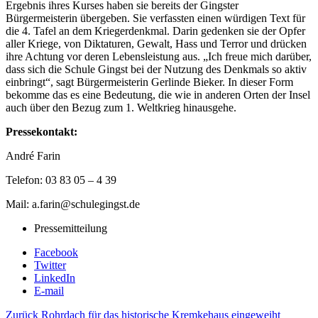
Ergebnis ihres Kurses haben sie bereits der Gingster
Bürgermeisterin übergeben. Sie verfassten einen würdigen Text für
die 4. Tafel an dem Kriegerdenkmal. Darin gedenken sie der Opfer
aller Kriege, von Diktaturen, Gewalt, Hass und Terror und drücken
ihre Achtung vor deren Lebensleistung aus. „Ich freue mich darüber,
dass sich die Schule Gingst bei der Nutzung des Denkmals so aktiv
einbringt“, sagt Bürgermeisterin Gerlinde Bieker. In dieser Form
bekomme das es eine Bedeutung, die wie in anderen Orten der Insel
auch über den Bezug zum 1. Weltkrieg hinausgehe.
Pressekontakt:
André Farin
Telefon: 03 83 05 – 4 39
Mail: a.farin@schulegingst.de
Pressemitteilung
Facebook
Twitter
LinkedIn
E-mail
Zurück
Rohrdach für das historische Kremkehaus eingeweiht