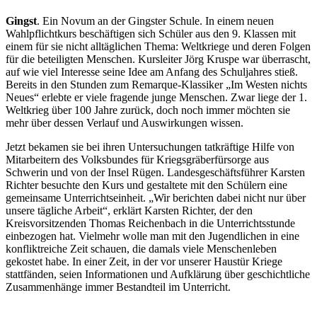
Gingst
. Ein Novum an der Gingster Schule. In einem neuen
Wahlpflichtkurs beschäftigen sich Schüler aus den 9. Klassen mit
einem für sie nicht alltäglichen Thema: Weltkriege und deren Folgen
für die beteiligten Menschen. Kursleiter Jörg Kruspe war überrascht,
auf wie viel Interesse seine Idee am Anfang des Schuljahres stieß.
Bereits in den Stunden zum Remarque-Klassiker „Im Westen nichts
Neues“ erlebte er viele fragende junge Menschen. Zwar liege der 1.
Weltkrieg über 100 Jahre zurück, doch noch immer möchten sie
mehr über dessen Verlauf und Auswirkungen wissen.
Jetzt bekamen sie bei ihren Untersuchungen tatkräftige Hilfe von
Mitarbeitern des Volksbundes für Kriegsgräberfürsorge aus
Schwerin und von der Insel Rügen. Landesgeschäftsführer Karsten
Richter besuchte den Kurs und gestaltete mit den Schülern eine
gemeinsame Unterrichtseinheit. „Wir berichten dabei nicht nur über
unsere tägliche Arbeit“, erklärt Karsten Richter, der den
Kreisvorsitzenden Thomas Reichenbach in die Unterrichtsstunde
einbezogen hat. Vielmehr wolle man mit den Jugendlichen in eine
konfliktreiche Zeit schauen, die damals viele Menschenleben
gekostet habe. In einer Zeit, in der vor unserer Haustür Kriege
stattfänden, seien Informationen und Aufklärung über geschichtliche
Zusammenhänge immer Bestandteil im Unterricht.