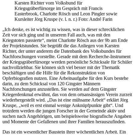
Karsten Richter vom Volksbund für
Kriegsgräberfürsorge im Gespräch mit Francis
Easterbrook, Charlotte Rösch und Leon Pingler sowie
Kursleiter Jörg Kruspe (v. l. n. r.) Foto: André Farin
„Ich denke, es ist wichtig zu wissen, was in dieser schrecklichen
Zeit vor sich ging und in unserem Fall auch, was mit den
Kriegstoten passierte“, meint Charlotte Rösch aus der 9b am Ende
der Projektstunden. Sie begrüßt die das Anliegen von Karsten
Richter, der unter anderem die Datenbank des Volksbundes für
Nachforschungen vorstellte. Gerade mit dem Recherche-Instrument
der Kriegsgräberfürsorge werden persönliche Schicksale für Schüler
nachvollziehbar. Sie können sich viel besser mit der Thematik
beschäftigen und die Hilfe für die Rekonstruktion von
Opferbiografien nutzen. Eine Arbeitsaufgabe für den Kurs bestehe
darin, zu dem Schicksal von 120 Gingster Männern
Nachforschungen anzustellen. Sie werden auf dem Gingster
Kriegerdenkmal erwähnt, das von dem ortsansässigen Verein zurzeit
wiederhergestellt wird. „Das ist eine mühsame Arbeit“ erklärt Jörg
Kruspe, „weil es erst einmal wenige Anknüpfpunkte gibt“. Und
trotzdem werden die jungen Forscher in der Gemeinde aktiv und
suchen nach Angehörigen, um beispielsweise biografische Angaben
und Momente der Gefallenen und ihrer Familien herauszufinden.
Das ist ein wesentlicher Baustein ihrer wöchentlichen Arbeit. Ein